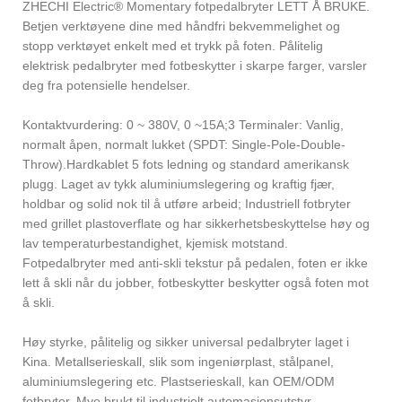
ZHECHI Electric® Momentary fotpedalbryter LETT Å BRUKE.
Betjen verktøyene dine med håndfri bekvemmelighet og
stopp verktøyet enkelt med et trykk på foten. Pålitelig
elektrisk pedalbryter med fotbeskytter i skarpe farger, varsler
deg fra potensielle hendelser.
Kontaktvurdering: 0 ~ 380V, 0 ~15A;3 Terminaler: Vanlig,
normalt åpen, normalt lukket (SPDT: Single-Pole-Double-
Throw).Hardkablet 5 fots ledning og standard amerikansk
plugg. Laget av tykk aluminiumslegering og kraftig fjær,
holdbar og solid nok til å utføre arbeid; Industriell fotbryter
med grillet plastoverflate og har sikkerhetsbeskyttelse høy og
lav temperaturbestandighet, kjemisk motstand.
Fotpedalbryter med anti-skli tekstur på pedalen, foten er ikke
lett å skli når du jobber, fotbeskytter beskytter også foten mot
å skli.
Høy styrke, pålitelig og sikker universal pedalbryter laget i
Kina. Metallserieskall, slik som ingeniørplast, stålpanel,
aluminiumslegering etc. Plastserieskall, kan OEM/ODM
fotbryter. Mye brukt til industrielt automasjonsutstyr,