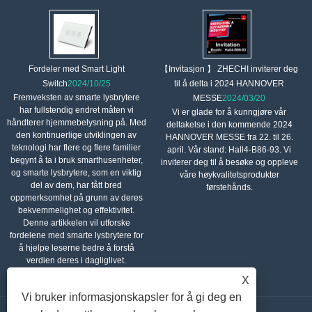
【Invitasjon 】 ZHECHI inviterer deg
Fordeler med Smart Light
til å delta i 2024 HANNOVER
Switch
2024/10/25
Fremveksten av smarte lysbrytere
MESSE
2024/03/20
har fullstendig endret måten vi
Vi er glade for å kunngjøre vår
håndterer hjemmebelysning på. Med
deltakelse i den kommende 2024
den kontinuerlige utviklingen av
HANNOVER MESSE fra 22. til 26.
teknologi har flere og flere familier
april. Vår stand: Hall4-B86-93. Vi
begynt å ta i bruk smarthusenheter,
inviterer deg til å besøke og oppleve
og smarte lysbrytere, som en viktig
våre høykvalitetsprodukter
del av dem, har fått bred
førstehånds.
oppmerksomhet på grunn av deres
bekvemmelighet og effektivitet.
Denne artikkelen vil utforske
fordelene med smarte lysbrytere for
å hjelpe leserne bedre å forstå
verdien deres i dagliglivet.
X
Vi bruker informasjonskapsler for å gi deg en