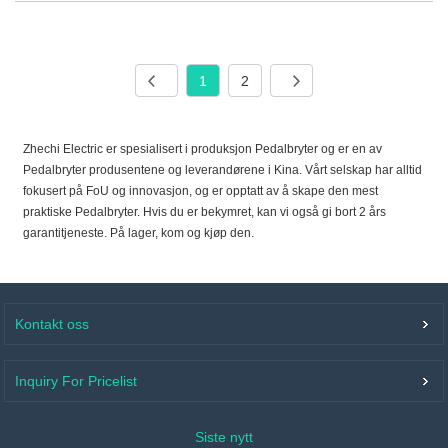
1
2
Zhechi Electric er spesialisert i produksjon Pedalbryter og er en av
Pedalbryter produsentene og leverandørene i Kina. Vårt selskap har alltid
fokusert på FoU og innovasjon, og er opptatt av å skape den mest
praktiske Pedalbryter. Hvis du er bekymret, kan vi også gi bort 2 års
garantitjeneste. På lager, kom og kjøp den.
Kontakt oss
Inquiry For Pricelist
Siste nytt